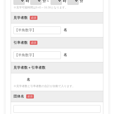
時
分～
時
分
※見学可能時間は9:45～16:30となります。
見学者数
必須
名
引率者数
必須
名
見学者数＋引率者数
名
※見学者数と引率者数の合計が自動で入ります。
団体名
必須